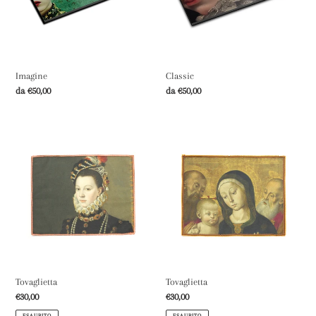
o
n
e
Imagine
Classic
:
Prezzo
da €50,00
Prezzo
da €50,00
di
di
listino
listino
Tovaglietta
Tovaglietta
Tovaglietta
Tovaglietta
Prezzo
€30,00
Prezzo
€30,00
di
di
ESAURITO
ESAURITO