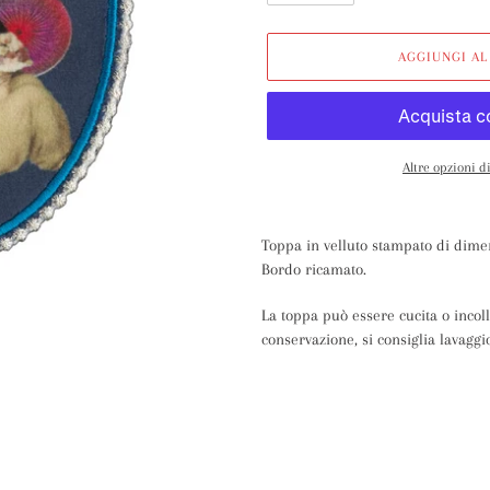
AGGIUNGI AL
Altre opzioni 
Inserimento
del
Toppa in velluto stampato di dime
prodotto
Bordo ricamato.
nel
carrello
La toppa può essere cucita o incol
conservazione, si consiglia lavagg