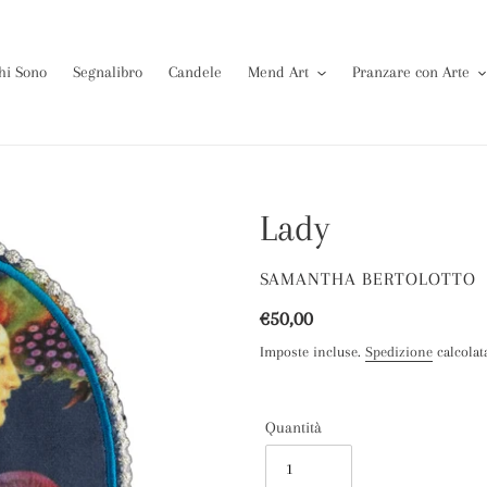
hi Sono
Segnalibro
Candele
Mend Art
Pranzare con Arte
Lady
VENDITORE
SAMANTHA BERTOLOTTO
Prezzo
€50,00
di
Imposte incluse.
Spedizione
calcolat
listino
Quantità