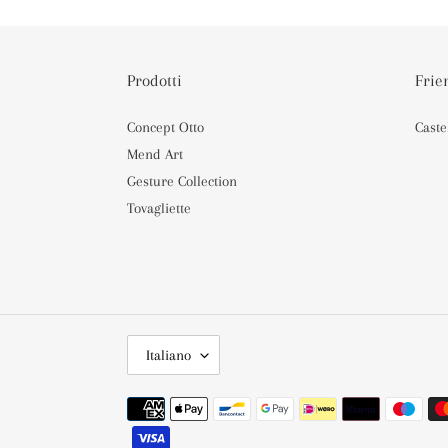
Prodotti
Frie
Concept Otto
Caste
Mend Art
Gesture Collection
Tovagliette
L
Italiano
I
N
Metodi
G
di
U