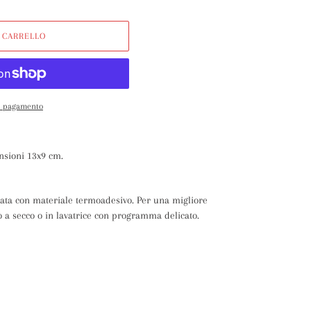
 CARRELLO
di pagamento
nsioni 13x9 cm.
lata con materiale termoadesivo. Per una migliore
io a secco o in lavatrice con programma delicato.