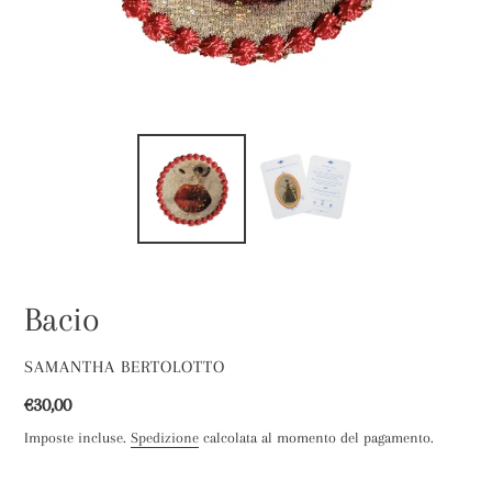
Bacio
VENDITORE
SAMANTHA BERTOLOTTO
Prezzo
€30,00
di
Imposte incluse.
Spedizione
calcolata al momento del pagamento.
listino