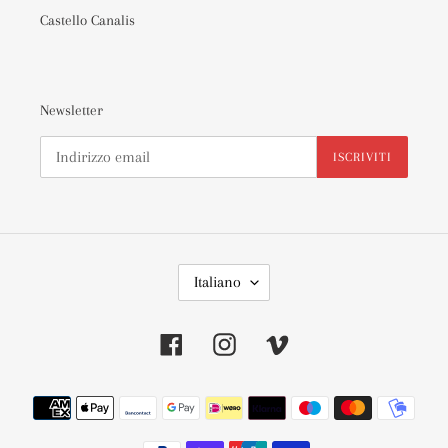
Castello Canalis
Newsletter
ISCRIVITI
L
Italiano
I
N
G
Facebook
Instagram
Vimeo
U
A
Metodi
di
pagamento