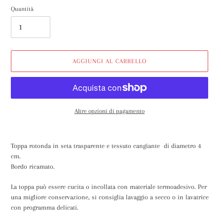
Quantità
AGGIUNGI AL CARRELLO
Altre opzioni di pagamento
Inserimento
del
Toppa rotonda in seta trasparente e tessuto cangiante di diametro 4
prodotto
cm.
nel
Bordo ricamato.
carrello
La toppa può essere cucita o incollata con materiale termoadesivo. Per
una migliore conservazione, si consiglia lavaggio a secco o in lavatrice
con programma delicati.