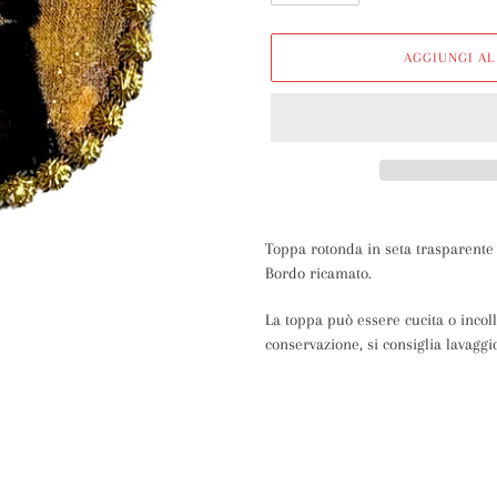
AGGIUNGI AL
Inserimento
del
Toppa rotonda in seta trasparente 
prodotto
Bordo ricamato.
nel
carrello
La toppa può essere cucita o incol
conservazione, si consiglia lavaggi