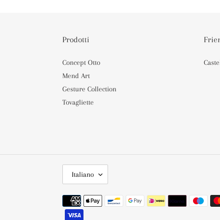
Prodotti
Frie
Concept Otto
Caste
Mend Art
Gesture Collection
Tovagliette
L
Italiano
I
N
Metodi
G
di
U